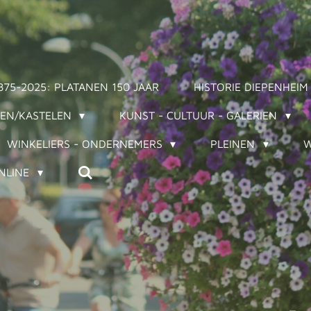
875-2025: PLATANEN 150 JAAR
HISTORIE DIEPENHEIM
EN/KASTELEN
KUNST - CULTUUR - GALERIEN
WINKELIERS - ONDERNEMERS
PLEINEN
W
NLINE