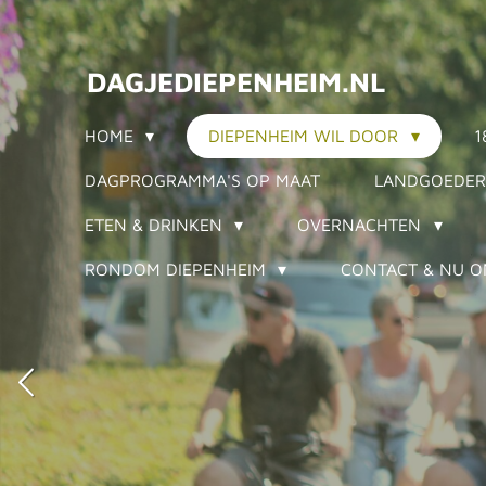
Ga
direct
DAGJEDIEPENHEIM.NL
naar
de
HOME
DIEPENHEIM WIL DOOR
1
hoofdinhoud
DAGPROGRAMMA'S OP MAAT
LANDGOEDER
ETEN & DRINKEN
OVERNACHTEN
RONDOM DIEPENHEIM
CONTACT & NU O