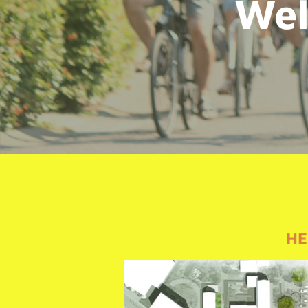
Wel
HE