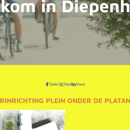
kom in
Diepen
Delen
Deel
Share
RINRICHTING PLEIN ONDER DE PLATA