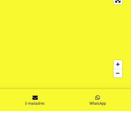
E-mailadres
WhatsApp
© 2021 - 2026 DagjeDiepenheim.nl ==== stichting Diepenheim
wil Door -- KvK nr. 77970845 -- info@diepenheimwildoor.nl