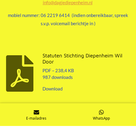
info@dagjediepenheim.nl
mobiel nummer: 06 2219 6414 (indien onbereikbaar, spreek
s.v.p. voicemail berichtje in )
Statuten Stichting Diepenheim Wil
Door
PDF – 238,4 KB
987 downloads
Download
E-mailadres
WhatsApp
© 2021 - 2026 DagjeDiepenheim.nl ==== stichting Diepenheim
wil Door -- KvK nr. 77970845 -- info@diepenheimwildoor.nl